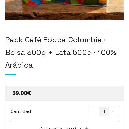
Pack Café Eboca Colombia ·
Bolsa 500g + Lata 500g · 100%
Arábica
Precio
39.00€
habitual
Quitar
Aument
uno
uno
Cantidad
−
+
a
a
la
la
cantidad
cantida
de
de
artículos
artículo
Agregar al carrito