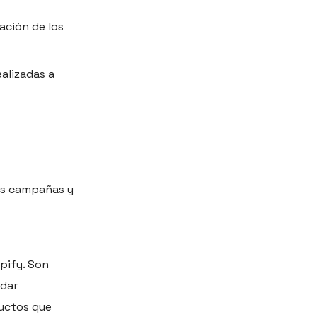
ación de los
alizadas a
las campañas y
pify. Son
rdar
ductos que