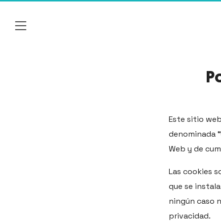
Menú
Po
Este sitio we
denominada “c
Web y de cump
Las cookies s
que se instal
ningún caso 
privacidad.