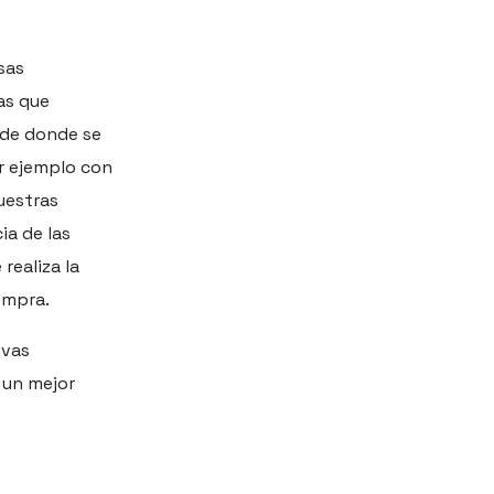
sas
as que
sde donde se
r ejemplo con
nuestras
ia de las
 realiza la
compra.
evas
r un mejor