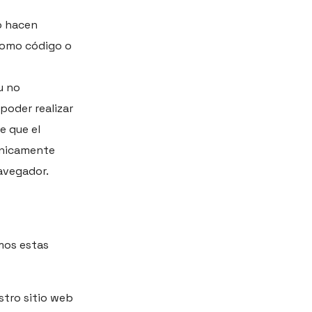
o hacen
 como código o
u no
poder realizar
e que el
 únicamente
navegador.
mos estas
stro sitio web