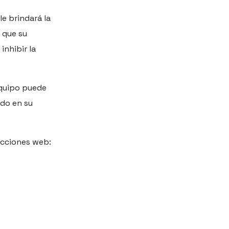
e brindará la
 que su
inhibir la
equipo puede
ado en su
ecciones web: