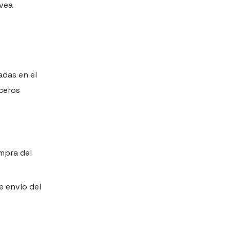
 vea
adas en el
rceros
ompra del
e envío del