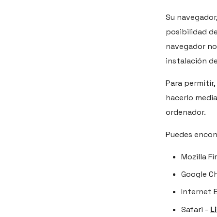
Su navegador,
posibilidad d
navegador no l
instalación d
Para permitir
hacerlo media
ordenador.
Puedes encont
Mozilla Fi
Google C
Internet 
Safari -
L