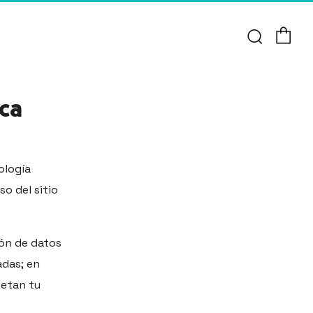
Ca
Busca
oca
ología
o del sitio
ón de datos
adas; en
metan tu